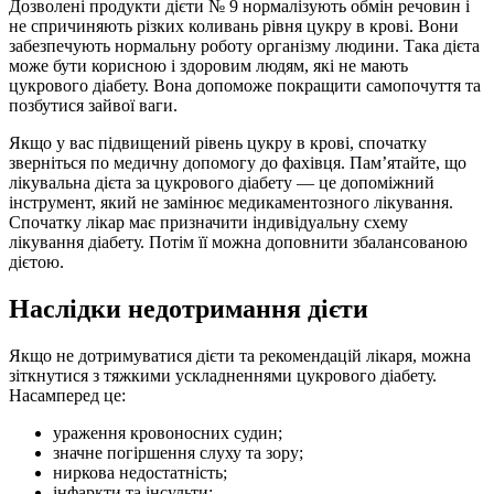
Дозволені продукти дієти № 9 нормалізують обмін речовин і
не спричиняють різких коливань рівня цукру в крові. Вони
забезпечують нормальну роботу організму людини. Така дієта
може бути корисною і здоровим людям, які не мають
цукрового діабету. Вона допоможе покращити самопочуття та
позбутися зайвої ваги.
Якщо у вас підвищений рівень цукру в крові, спочатку
зверніться по медичну допомогу до фахівця. Пам’ятайте, що
лікувальна дієта за цукрового діабету — це допоміжний
інструмент, який не замінює медикаментозного лікування.
Спочатку лікар має призначити індивідуальну схему
лікування діабету. Потім її можна доповнити збалансованою
дієтою.
Наслідки недотримання дієти
Якщо не дотримуватися дієти та рекомендацій лікаря, можна
зіткнутися з тяжкими ускладненнями цукрового діабету.
Насамперед це:
ураження кровоносних судин;
значне погіршення слуху та зору;
ниркова недостатність;
інфаркти та інсульти;