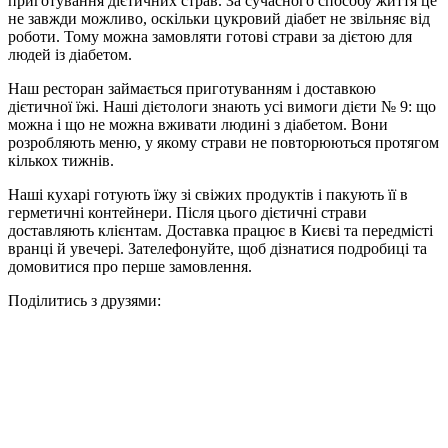
приготування дієтичних страв. За сучасного способу життя це
не завжди можливо, оскільки цукровий діабет не звільняє від
роботи. Тому можна замовляти готові страви за дієтою для
людей із діабетом.
Наш ресторан займається приготуванням і доставкою
дієтичної їжі. Наші дієтологи знають усі вимоги дієти № 9: що
можна і що не можна вживати людині з діабетом. Вони
розробляють меню, у якому страви не повторюються протягом
кількох тижнів.
Наші кухарі готують їжу зі свіжих продуктів і пакують її в
герметичні контейнери. Після цього дієтичні страви
доставляють клієнтам. Доставка працює в Києві та передмісті
вранці й увечері. Зателефонуйте, щоб дізнатися подробиці та
домовитися про перше замовлення.
Поділитись з друзями: