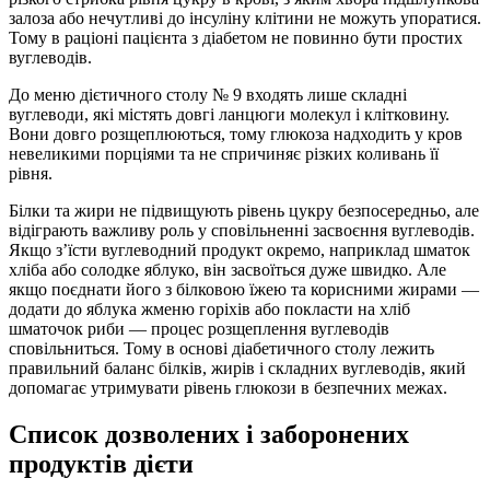
залоза або нечутливі до інсуліну клітини не можуть упоратися.
Тому в раціоні пацієнта з діабетом не повинно бути простих
вуглеводів.
До меню дієтичного столу № 9 входять лише складні
вуглеводи, які містять довгі ланцюги молекул і клітковину.
Вони довго розщеплюються, тому глюкоза надходить у кров
невеликими порціями та не спричиняє різких коливань її
рівня.
Білки та жири не підвищують рівень цукру безпосередньо, але
відіграють важливу роль у сповільненні засвоєння вуглеводів.
Якщо з’їсти вуглеводний продукт окремо, наприклад шматок
хліба або солодке яблуко, він засвоїться дуже швидко. Але
якщо поєднати його з білковою їжею та корисними жирами —
додати до яблука жменю горіхів або покласти на хліб
шматочок риби — процес розщеплення вуглеводів
сповільниться. Тому в основі діабетичного столу лежить
правильний баланс білків, жирів і складних вуглеводів, який
допомагає утримувати рівень глюкози в безпечних межах.
Список дозволених і заборонених
продуктів дієти