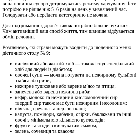
вона повинна суворо дотримуватися режиму харчування. Їсти
потрібно не рідше ніж 5–6 разів на день у визначений час.
Голодувати або переїдати категорично не можна.
Для підтримання здоров’я також потрібно більше рухатися.
Чим активніший ваш спосіб життя, тим швидше відбувається
обмін речовин.
Розглянемо, які страви можуть входити до щоденного меню
дієтичного столу № 9:
висівковий або житній хліб — також існує спеціальний
хліб для людей із діабетом;
овочеві супи — можна готувати на нежирному бульйоні
з м’яса або риби;
нежирне тушковане або варене м’ясо та птиця;
запечена або варена нежирна риба;
кефір, молоко та нежирний кисломолочний сир —
твердий сир також має бути нежирним і несолоним;
вівсяна, гречана та перлова каші;
капуста, помідори, кабачки, огірки, баклажани та інші
овочі з мінімальною кількістю вуглеводів;
фрукти та ягоди з кислуватим смаком;
зелень, сочевиця та квасоля.