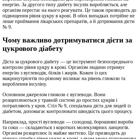
енергію. За другого типу діабету інсулін виробляється, але
організм перестає на нього реагувати. Це також призводить до
підвищення рівня цукру в крові. В обох випадках потрібне не
лише приймання лікарських препаратів, а й дотримання дієти
№ 9.
Чому важливо дотримуватися дієти за
цукрового діабету
Дієта за цукрового діабету — це інструмент безпосереднього
контролю рівня цукру в крові. Організм людини отримує
енергію з вуглеводів, білків і жирів. Кожен із цих
макронутрієнтів по-різному впливає на рівень глюкози та
вироблення інсуліну.
Основним джерелом глюкози є вуглеводи. Вони
розщеплюються у травній системі до простих цукрів і
потрапляють у кров. Стіл № 9, спеціальна дієта для людей із
діабетом, допомагає контролювати швидкість цього процесу.
Наприклад, прості вуглеводи — солодощі, борошняні вироби
та соки — складаються з коротких молекулярних ланцюгів.
Організм розщеплює їх майже миттєво. Це призводить до
різкого стрибка рівня цукру в крові, з яким хвора підшлункова