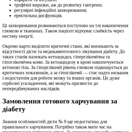
трофічні виразки, аж до розвитку гангрени;
регулярні інфекційні захворювання;
еректильна дисфункція.
Ці захворювання розвиваються поступово на тлі накопичення
глюкози в тканинах. Також пацієнт відчуває слабкість через
нестачу енергії.
Окремо варто виділити критичні стани, які виникають за
відсутності дієти та медикаментозного лікування діабету. До
таких станів належать кетоацидоз, гіперглікемічна та
гіпоглікемічна коми. За кетоацидозу в крові накопичуються
кетонові тіла. За гіперглікемії рівень глюкози підвищується до
критичних показників, а за гіпоглікемії — стає надто низьким
і недостатнім для роботи мозку та інших органів. Це дуже
серйозні ускладнення, які можуть призвести до
непередбачуваних наслідків.
Замовлення готового харчування за
діабету
Знання особливостей дієти № 9 ще недостатньо для
правильного харчування. Потрібно також мати час на