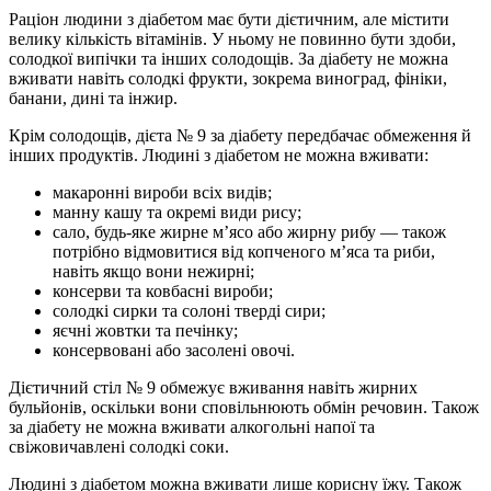
Раціон людини з діабетом має бути дієтичним, але містити
велику кількість вітамінів. У ньому не повинно бути здоби,
солодкої випічки та інших солодощів. За діабету не можна
вживати навіть солодкі фрукти, зокрема виноград, фініки,
банани, дині та інжир.
Крім солодощів, дієта № 9 за діабету передбачає обмеження й
інших продуктів. Людині з діабетом не можна вживати:
макаронні вироби всіх видів;
манну кашу та окремі види рису;
сало, будь-яке жирне м’ясо або жирну рибу — також
потрібно відмовитися від копченого м’яса та риби,
навіть якщо вони нежирні;
консерви та ковбасні вироби;
солодкі сирки та солоні тверді сири;
яєчні жовтки та печінку;
консервовані або засолені овочі.
Дієтичний стіл № 9 обмежує вживання навіть жирних
бульйонів, оскільки вони сповільнюють обмін речовин. Також
за діабету не можна вживати алкогольні напої та
свіжовичавлені солодкі соки.
Людині з діабетом можна вживати лише корисну їжу. Також