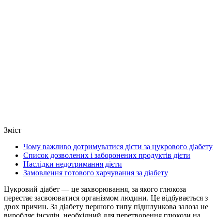
Зміст
Чому важливо дотримуватися дієти за цукрового діабету
Список дозволених і заборонених продуктів дієти
Наслідки недотримання дієти
Замовлення готового харчування за діабету
Цукровий діабет — це захворювання, за якого глюкоза
перестає засвоюватися організмом людини. Це відбувається з
двох причин. За діабету першого типу підшлункова залоза не
виробляє інсулін, необхідний для перетворення глюкози на