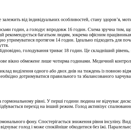
залежить від індивідуальних особливостей, стану здоров’я, моти
сьми годин, а голодує впродовж 16 годин. Схема зручна тим, що 
ай рекомендується багатьом людям, зокрема офісним працівникам
хідно утримуватися протягом 14 годин. Ідеально підходить для поч
уття.
Відповідно, голодування триває 18 годин. Це складніший рівень,
рчове вікно обмежене лише чотирма годинами. Медичний контроль
риклад виділення одного або двох днів на тиждень із повною від
 необхідно дотримуватися правильного та збалансованого харчува
 гормональному рівні. У перші години людина не відчуває диско
, відбувається перехід на інший режим. Голод активізує спалюва
онального фону. Спостерігається зниження рівня інсуліну. Виділ
ідчуває голод і може спокійніше обходитися без їжі. Паралельно