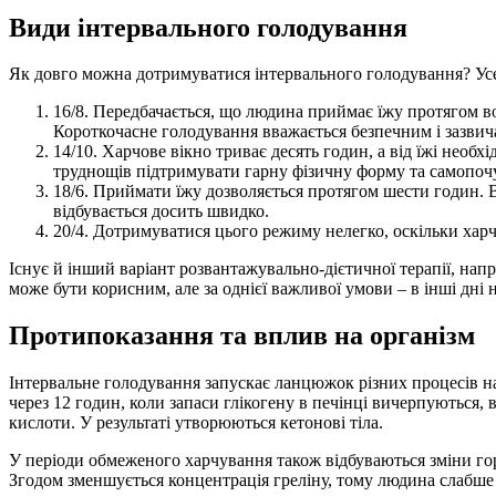
Види інтервального голодування
Як довго можна дотримуватися інтервального голодування? Усе 
16/8. Передбачається, що людина приймає їжу протягом во
Короткочасне голодування вважається безпечним і зазвич
14/10. Харчове вікно триває десять годин, а від їжі необ
труднощів підтримувати гарну фізичну форму та самопоч
18/6. Приймати їжу дозволяється протягом шести годин. 
відбувається досить швидко.
20/4. Дотримуватися цього режиму нелегко, оскільки ха
Існує й інший варіант розвантажувально-дієтичної терапії, нап
може бути корисним, але за однієї важливої умови – в інші дні
Протипоказання та вплив на організм
Інтервальне голодування запускає ланцюжок різних процесів на
через 12 годин, коли запаси глікогену в печінці вичерпуються
кислоти. У результаті утворюються кетонові тіла.
У періоди обмеженого харчування також відбуваються зміни горм
Згодом зменшується концентрація греліну, тому людина слабше в