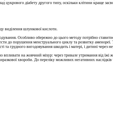
ад цукрового діабету другого типу, оскільки клітини краще зас
у виділення шлункової кислоти.
одування. Особливо обережно до цього методу потрібно ставитис
ести до порушення менструального циклу та розвитку аменореї. 
сті та грудного вигодовування шкодить і матері, і дитині через 
но впливати на жовчний міхур: через тривале утримання від їжі
иразкової хвороби. До переліку можливих негативних наслідків 