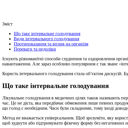
Зміст
Що таке інтервальне голодування
Види інтервального голодування
Протипоказання та вплив на організм
Переваги та недоліки
Існують різноманітні способи схуднення та оздоровлення органі
навантаження. Але зараз особливо популярним є так зване «інте
Користь інтервального голодування стала об’єктом дискусій. Б
Що таке інтервальне голодування
Лікувальне голодування в медичних цілях також називають пер
час. Це не дієта, яка передбачає обмеження лише певних продукт
що голод є необхідним. Часи були складними, тому іноді доводи
Метод не вважається універсальним. Щоб зрозуміти, яку корист
щоб худнути або підтримувати фізичну форму без негативних на