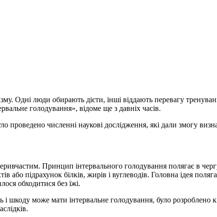
зму. Одні люди обирають дієти, інші віддають перевагу тренуван
рвальне голодування», відоме ще з давніх часів.
уло проведено численні наукові дослідження, які дали змогу виз
еривчастим. Принцип інтервального голодування полягає в чергу
ів або підрахунок білків, жирів і вуглеводів. Головна ідея поля
лося обходитися без їжі.
ь і шкоду може мати інтервальне голодування, було розроблено к
слідків.