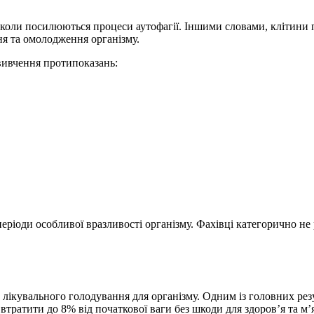
, коли посилюються процеси аутофагії. Іншими словами, клітини
я та омолодження організму.
вивчення протипоказань:
ріоди особливої вразливості організму. Фахівці категорично не р
ікувального голодування для організму. Одним із головних резу
ратити до 8% від початкової ваги без шкоди для здоров’я та м’яз