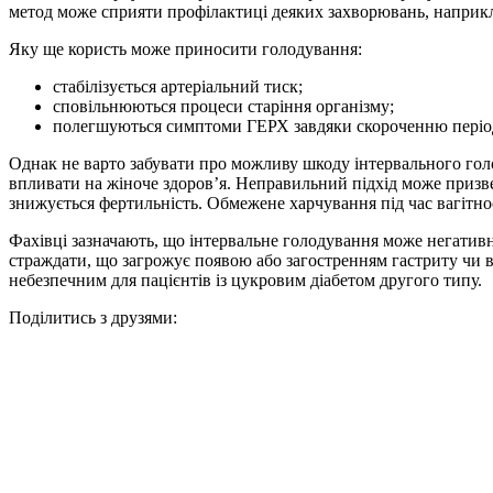
метод може сприяти профілактиці деяких захворювань, наприкл
Яку ще користь може приносити голодування:
стабілізується артеріальний тиск;
сповільнюються процеси старіння організму;
полегшуються симптоми ГЕРХ завдяки скороченню період
Однак не варто забувати про можливу шкоду інтервального гол
впливати на жіноче здоров’я. Неправильний підхід може призв
знижується фертильність. Обмежене харчування під час вагітно
Фахівці зазначають, що інтервальне голодування може негатив
страждати, що загрожує появою або загостренням гастриту чи в
небезпечним для пацієнтів із цукровим діабетом другого типу.
Поділитись з друзями: