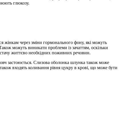
воюють глюкозу.
я жінкам через зміни гормонального фону, які можуть
Також можуть виникати проблеми із зачаттям, оскільки
нестачу життєво необхідних поживних речовин.
 жовч застоюється. Слизова оболонка шлунка також може
також входять коливання рівня цукру в крові, що може бути