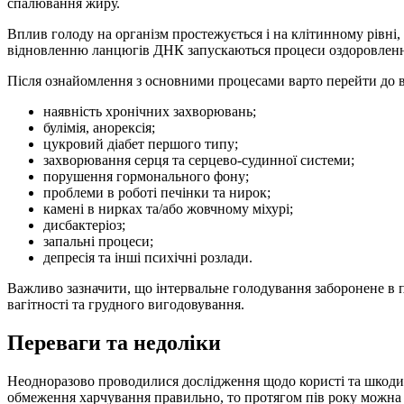
спалювання жиру.
Вплив голоду на організм простежується і на клітинному рівні
відновленню ланцюгів ДНК запускаються процеси оздоровленн
Після ознайомлення з основними процесами варто перейти до 
наявність хронічних захворювань;
булімія, анорексія;
цукровий діабет першого типу;
захворювання серця та серцево-судинної системи;
порушення гормонального фону;
проблеми в роботі печінки та нирок;
камені в нирках та/або жовчному міхурі;
дисбактеріоз;
запальні процеси;
депресія та інші психічні розлади.
Важливо зазначити, що інтервальне голодування заборонене в пе
вагітності та грудного вигодовування.
Переваги та недоліки
Неодноразово проводилися дослідження щодо користі та шкоди л
обмеження харчування правильно, то протягом пів року можна вт