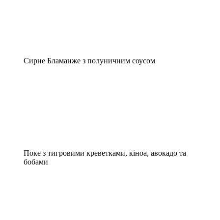
Сирне Бламанже з полуничним соусом
Поке з тигровими креветками, кіноа, авокадо та
бобами