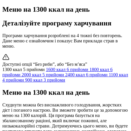
Меню на 1300 ккал на день
Деталізуйте програму харчування
Програми харчування розроблені на 4 тижні без повторень.
Дане меню є ознайомчим і показує Вам приклади страв в
меню.
Доступні опції “Без риби”, або “Без м’яса”
1300 ккал
5 прийоми
1600 ккал
6 прийоми
1800 ккал
6
прийоми
2000 ккал
5 прийоми
2400 ккал
6 прийоми
1100 ккал
4 прийоми
900 ккал
3 прийоми
Меню на 1300 ккал на день
Схуднути можна без виснажливого голодування, жорстких
дієт і поганого настрою. Ви зможете зробити це за допомогою
меню на 1300 калорій. Ця програма базується на
збалансованому раціоні, який включає поживні, але
низькокалорійні страви. Дотримуючись цього меню, ви будете