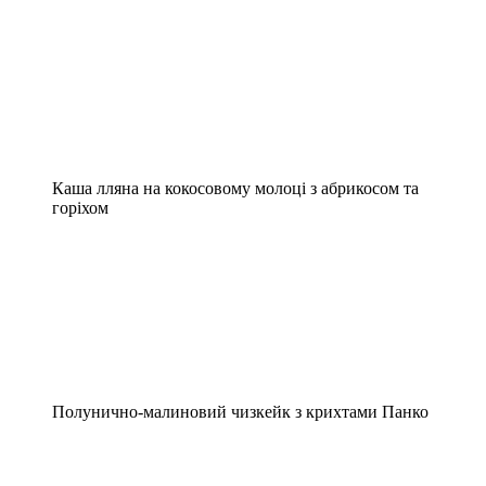
Каша лляна на кокосовому молоці з абрикосом та
горіхом
Полунично-малиновий чизкейк з крихтами Панко