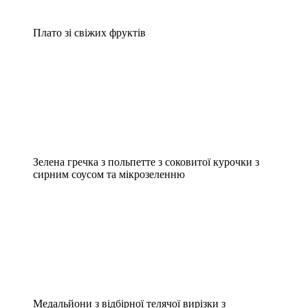
Плато зі свіжих фруктів
Зелена гречка з польпетте з соковитої курочки з
сирним соусом та мікрозеленню
Медальйони з відбірної телячої вирізки з