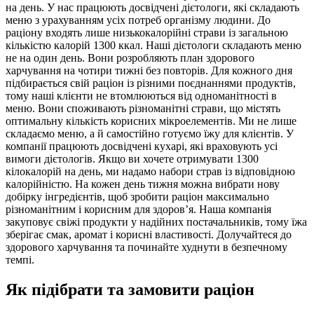
на день. У нас працюють досвідчені дієтологи, які складають
меню з урахуванням усіх потреб організму людини. До
раціону входять лише низькокалорійні страви із загальною
кількістю калорій 1300 ккал. Наші дієтологи складають меню
не на один день. Вони розробляють план здорового
харчування на чотири тижні без повторів. Для кожного дня
підбирається свій раціон із різними поєднаннями продуктів,
тому наші клієнти не втомлюються від одноманітності в
меню. Вони споживають різноманітні страви, що містять
оптимальну кількість корисних мікроелементів. Ми не лише
складаємо меню, а й самостійно готуємо їжу для клієнтів. У
компанії працюють досвідчені кухарі, які враховують усі
вимоги дієтологів. Якщо ви хочете отримувати 1300
кілокалорій на день, ми надамо набори страв із відповідною
калорійністю. На кожен день тижня можна вибрати нову
добірку інгредієнтів, щоб зробити раціон максимально
різноманітним і корисним для здоров’я. Наша компанія
закуповує свіжі продукти у надійних постачальників, тому їжа
зберігає смак, аромат і корисні властивості. Долучайтеся до
здорового харчування та починайте худнути в безпечному
темпі.
Як підібрати та замовити раціон