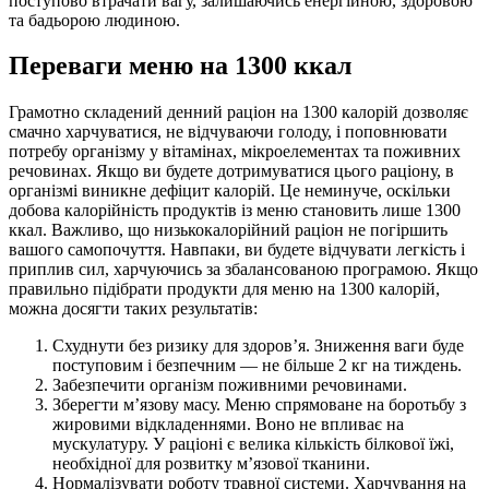
поступово втрачати вагу, залишаючись енергійною, здоровою
та бадьорою людиною.
Переваги меню на 1300 ккал
Грамотно складений денний раціон на 1300 калорій дозволяє
смачно харчуватися, не відчуваючи голоду, і поповнювати
потребу організму у вітамінах, мікроелементах та поживних
речовинах. Якщо ви будете дотримуватися цього раціону, в
організмі виникне дефіцит калорій. Це неминуче, оскільки
добова калорійність продуктів із меню становить лише 1300
ккал. Важливо, що низькокалорійний раціон не погіршить
вашого самопочуття. Навпаки, ви будете відчувати легкість і
приплив сил, харчуючись за збалансованою програмою. Якщо
правильно підібрати продукти для меню на 1300 калорій,
можна досягти таких результатів:
Схуднути без ризику для здоров’я. Зниження ваги буде
поступовим і безпечним — не більше 2 кг на тиждень.
Забезпечити організм поживними речовинами.
Зберегти м’язову масу. Меню спрямоване на боротьбу з
жировими відкладеннями. Воно не впливає на
мускулатуру. У раціоні є велика кількість білкової їжі,
необхідної для розвитку м’язової тканини.
Нормалізувати роботу травної системи. Харчування на