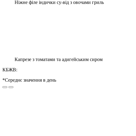
Ніжне філе індички су-від з овочами гриль
Капрезе з томатами та адигейським сиром
КБЖВ:
*Середнє значення в день