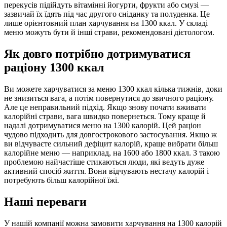
перекусів підійдуть вітамінні йогурти, фрукти або смузі —
зазвичай їх їдять під час другого сніданку та полуденка. Це
лише орієнтовний план харчування на 1300 ккал. У складі
меню можуть бути й інші страви, рекомендовані дієтологом.
Як довго потрібно дотримуватися
раціону 1300 ккал
Ви можете харчуватися за меню 1300 ккал кілька тижнів, доки
не знизиться вага, а потім повернутися до звичного раціону.
Але це неправильний підхід. Якщо знову почати вживати
калорійні страви, вага швидко повернеться. Тому краще й
надалі дотримуватися меню на 1300 калорій. Цей раціон
чудово підходить для довгострокового застосування. Якщо ж
ви відчуваєте сильний дефіцит калорій, краще вибрати більш
калорійне меню — наприклад, на 1600 або 1800 ккал. З такою
проблемою найчастіше стикаються люди, які ведуть дуже
активний спосіб життя. Вони відчувають нестачу калорій і
потребують більш калорійної їжі.
Наші переваги
У нашій компанії можна замовити харчування на 1300 калорій