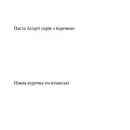
Паста Асорті сирів з індичкою
Ніжна курочка по-іспанські