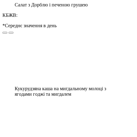
Салат з Дорблю і печеною грушею
КБЖВ:
*Середнє значення в день
Кукурудзяна каша на мигдальному молоці з
ягодами годжі та мигдалем