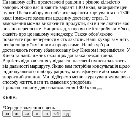
На нашому сайті представлені раціони з різною кількістю
калорій. Якщо вас цікавить варіант 1300 ккал, вибирайте цей
пункт. Після вибору ви побачите варіанти харчування на 1300
ккал і зможете замовити щоденну доставку страв. Із
замовлення можна виключити продукти, які ви не любите або
погано переносите. Наприклад, якщо ви не їсте рибу чи м’ясо,
скажіть про це нашому менеджеру. Також обов’язково
повідомте про непереносимість лактози. Наші кухарі замінять
невідповідну їжу іншими продуктами. Наші кур’єри
доставляють готову збалансовану їжу Києвом і передмістям. У
Києві та найближчих околицях доставка безкоштовна.
Вартість відправлення у віддалені населені пункти залежить
від дальності маршруту. Якщо вам потрібна консультація щодо
індивідуального підбору раціону, зателефонуйте або замовте
зворотний дзвінок. Ми підберемо меню з урахуванням вашого
способу життя, ваги та смакових уподобань.
Приклад раціону для ознайомлення 1300 ккал
КБЖВ:
*Середнє значення в день
пн
вт
ср
чт
пт
сб
нд