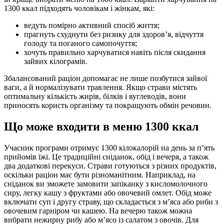
1300 ккал підходять чоловікам і жінкам, які:
ведуть помірно активний спосіб життя;
прагнуть схуднути без ризику для здоров’я, відчуття
голоду та поганого самопочуття;
хочуть правильно харчуватися навіть після скидання
зайвих кілограмів.
Збалансований раціон допомагає не лише позбутися зайвої
ваги, а й нормалізувати травлення. Якщо страви містять
оптимальну кількість жирів, білків і вуглеводів, вони
приносять користь організму та покращують обмін речовин.
Що може входити в меню 1300 ккал
Учасник програми отримує 1300 кілокалорій на день за п’ять
прийомів їжі. Це традиційні сніданок, обід і вечеря, а також
два додаткові перекуси. Страви готуються з різних продуктів,
оскільки раціон має бути різноманітним. Наприклад, на
сніданок ви зможете замовити запіканку з кисломолочного
сиру, легку кашу з фруктами або овочевий омлет. Обід може
включати суп і другу страву, що складається з м’яса або риби з
овочевим гарніром чи кашею. На вечерю також можна
вибрати нежирну рибу або м’ясо із салатом з овочів. Для