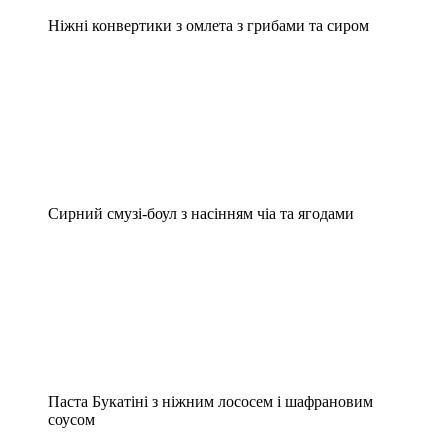
Ніжні конвертики з омлета з грибами та сиром
Сирний смузі-боул з насінням чіа та ягодами
Паста Букатіні з ніжним лососем і шафрановим
соусом