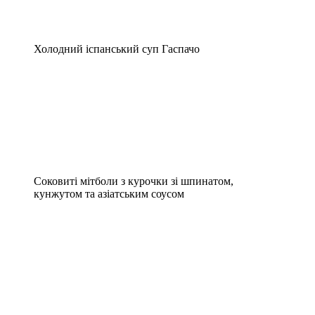
Холодний іспанський суп Гаспачо
Соковиті мітболи з курочки зі шпинатом,
кунжутом та азіатським соусом