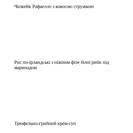
Чизкейк Рафаелло з кокосою стружкою
Рис по-ірландські з ніжним філе білої риби під
маринадом
Трюфельно-грибний крем-суп