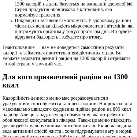
1300 калорій на день базується на вживанні здорової їжі.
Серед продуктів обов’язково є клітковина, яка
нормалізує травлення.
Покращити загальне самопочуття. У здоровому раціоні
міститься велика кількість мікроелементів і вітамінів, які
підтримують організм у тонусі протягом дня. Ви будете
відчувати бадьорість і забудете про втому.
І найголовніше — вам не доведеться самостійно рахувати
калорії та займатися приготуванням дієтичних страв. Ви
зможете замовити денний раціон на 1300 калорій і отримати
готові страви у зручний час.
Для кого призначений раціон на 1300
ккал
Калорійність денного меню має розраховуватися з
урахуванням способу життя та цілей людини. Наприклад, для
максимально швидкого схуднення підійде раціон на 800 ккал
на добу. Але це занадто суворі обмеження, які потребують
обов’язкової консультації з лікарем. Також це меню підходить
для людей із малорухливим способом життя. Якщо ж людина
веде активний спосіб життя і хоче підтримувати вагу в нормі,
їй краще вибрати меню на 1600 ккал. Варіанти харчування на