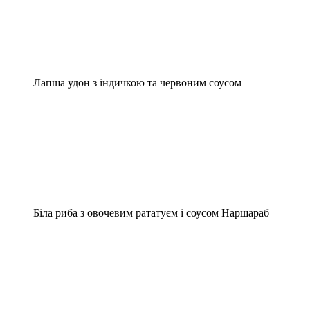
Лапша удон з індичкою та червоним соусом
Біла риба з овочевим рататуєм і соусом Наршараб