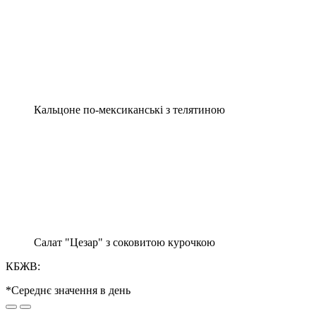
Кальцоне по-мексиканські з телятиною
Салат "Цезар" з соковитою курочкою
КБЖВ:
*Середнє значення в день