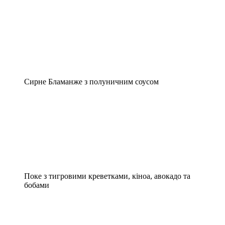
Сирне Бламанже з полуничним соусом
Поке з тигровими креветками, кіноа, авокадо та
бобами