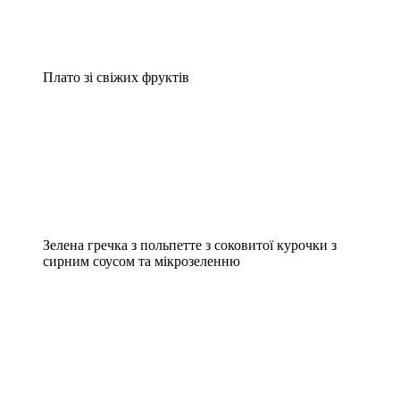
Плато зі свіжих фруктів
Зелена гречка з польпетте з соковитої курочки з
сирним соусом та мікрозеленню