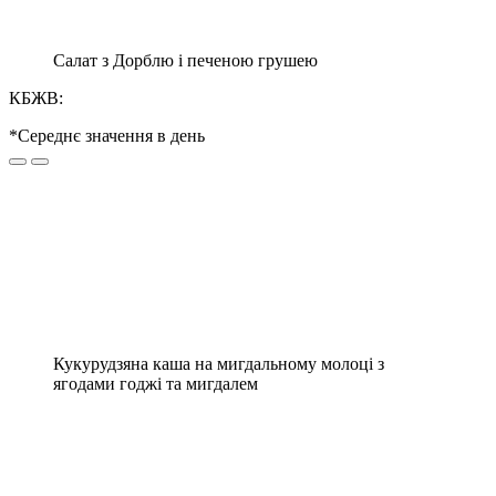
Салат з Дорблю і печеною грушею
КБЖВ:
*Середнє значення в день
Кукурудзяна каша на мигдальному молоці з
ягодами годжі та мигдалем