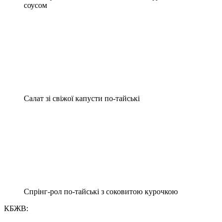
соусом
Салат зі свіжої капусти по-тайські
Спрінг-рол по-тайські з соковитою курочкою
КБЖВ: