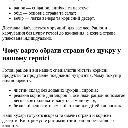
ранок — сніданок, випічка та перекус;
обід — основна страва та салат;
вечір — легка вечеря та корисний десерт.
Доставка відбувається у зручний для вас час. Раціони
харчування без цукру готові до вживання, а кожна страва
упакована індивідуально.
Чому варто обрати страви без цукру у
нашому сервісі
Готові раціони від наших спеціалістів містять корисні
продукти та продумане поєднання нутрієнтів. Чому покупці
нам довіряють:
чистий склад без доданих цукрів і сиропів;
реальна користь для здоров’я, оскільки раціон допомагає
легше контролювати вагу та самопочуття;
безпечні рецепти та смачні страви для дітей і дорослих.
Наші кухарі готують яскраві та смачні страви й корисні
десерти. Ви отримуєте різноманітний раціон без зайвого
клопоту.