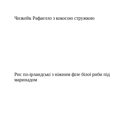
Чизкейк Рафаелло з кокосою стружкою
Рис по-ірландські з ніжним філе білої риби під
маринадом