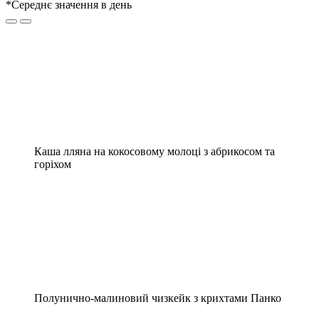
*Середнє значення в день
Каша лляна на кокосовому молоці з абрикосом та
горіхом
Полунично-малиновий чизкейк з крихтами Панко