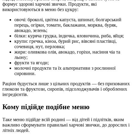
формує здорові харчові звички. Продукти, які
використовуються в меню без цукру:
овочі: броколі, цвітна капуста, шпинат, болгарський
перець, огірки, томати, баклажани, морква, буряк,
авокадо, зелень;
білки: куряча грудка, індичка, яловичина, риба, яйця;
крупи: гречка, кіноа, бурий рис, вівсяні пластівці,
сочевиця, нут, перловка;
жири: оливкова олія, авокадо, горіхи, насіння чіа та
льону;
фрукти та ягоди;
молочні продукти та їх альтернативи з рослинної
сировини.
Раціон будується лише з цільних продуктів — без прихованих
глюкози та фруктози, сиропів, підсолоджувачів і оброблених
інгредієнтів.
Кому підійде подібне меню
Таке меню підійде всій родині — від дітей і підлітків, яким
важливо сформувати правильні харчові звички, до дорослих і
літніх людей.