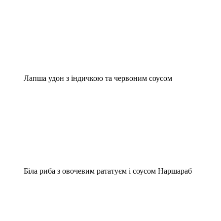
Лапша удон з індичкою та червоним соусом
Біла риба з овочевим рататуєм і соусом Наршараб