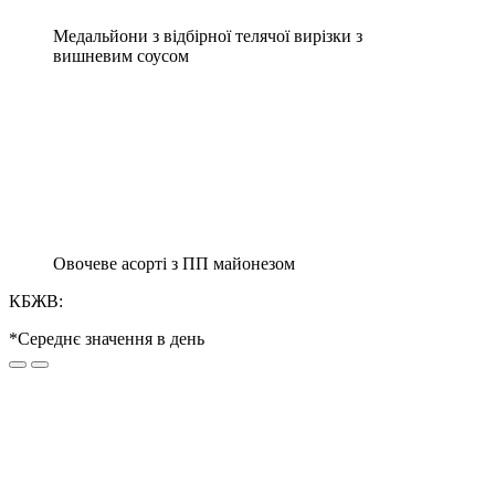
Медальйони з відбірної телячої вирізки з
вишневим соусом
Овочеве асорті з ПП майонезом
КБЖВ:
*Середнє значення в день