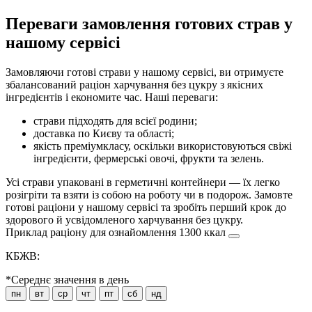
Переваги замовлення готових страв у
нашому сервісі
Замовляючи готові страви у нашому сервісі, ви отримуєте
збалансований раціон харчування без цукру з якісних
інгредієнтів і економите час. Наші переваги:
страви підходять для всієї родини;
доставка по Києву та області;
якість преміумкласу, оскільки використовуються свіжі
інгредієнти, фермерські овочі, фрукти та зелень.
Усі страви упаковані в герметичні контейнери — їх легко
розігріти та взяти із собою на роботу чи в подорож. Замовте
готові раціони у нашому сервісі та зробіть перший крок до
здорового й усвідомленого харчування без цукру.
Приклад раціону для ознайомлення 1300 ккал
КБЖВ:
*Середнє значення в день
пн
вт
ср
чт
пт
сб
нд