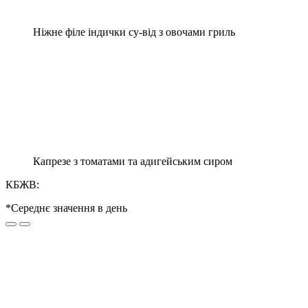
Ніжне філе індички су-від з овочами гриль
Капрезе з томатами та адигейським сиром
КБЖВ:
*Середнє значення в день