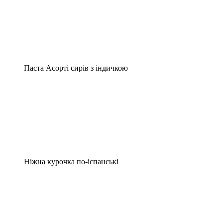
Паста Асорті сирів з індичкою
Ніжна курочка по-іспанські