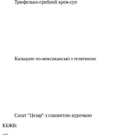
Трюфельно-грибний крем-суп
Кальцоне по-мексиканські з телятиною
Салат "Цезар" з соковитою курочкою
КБЖВ: