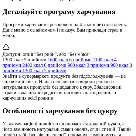
Деталізуйте програму харчування
Програми харчування розроблені на 4 тижні без повторень.
Дане меню є ознайомчим і показує Вам приклади страв в
меню.
Доступні опції “Без риби”, або “Без м’яса”
1300 ккал
5 прийоми
1600 ккал
6 прийоми
1100 ккал
4
прийоми
2400 ккал
6 прийоми
900 ккал
3 прийоми
900 ккал
3
прийоми
1300 ккал
5 прийоми
Знайти в супермаркеті продукти без підсолоджувачів — це
справжній квест. Наші спеціалісти створили раціон із
натуральних продуктів без доданого цукру. Збалансовані
страви з якісних інгредієнтів підходять для щоденного
харчування всієї родини.
Особливості харчування без цукру
У такому раціоні повністю виключається доданий цукор, а
його замінюють натуральні смаки овочів, ягід і спецій. Такий
підхід стабілізує рівень енергії, покращує самопочуття та