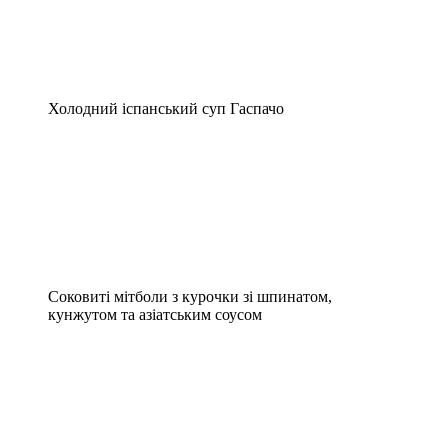
Холодний іспанський суп Гаспачо
Соковиті мітболи з курочки зі шпинатом,
кунжутом та азіатським соусом