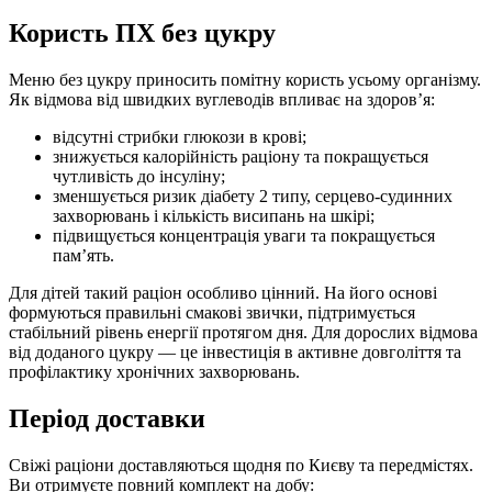
Користь ПХ без цукру
Меню без цукру приносить помітну користь усьому організму.
Як відмова від швидких вуглеводів впливає на здоров’я:
відсутні стрибки глюкози в крові;
знижується калорійність раціону та покращується
чутливість до інсуліну;
зменшується ризик діабету 2 типу, серцево-судинних
захворювань і кількість висипань на шкірі;
підвищується концентрація уваги та покращується
пам’ять.
Для дітей такий раціон особливо цінний. На його основі
формуються правильні смакові звички, підтримується
стабільний рівень енергії протягом дня. Для дорослих відмова
від доданого цукру — це інвестиція в активне довголіття та
профілактику хронічних захворювань.
Період доставки
Свіжі раціони доставляються щодня по Києву та передмістях.
Ви отримуєте повний комплект на добу: