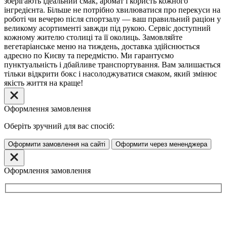
зберігають ідеальний смак, аромат і користь кожного
інгредієнта. Більше не потрібно хвилюватися про перекуси на
роботі чи вечерю після спортзалу — ваш правильний раціон у
великому асортименті завжди під рукою. Сервіс доступний
кожному жителю столиці та її околиць. Замовляйте
вегетаріанське меню на тиждень, доставка здійснюється
адресно по Києву та передмістю. Ми гарантуємо
пунктуальність і дбайливе транспортування. Вам залишається
тільки відкрити бокс і насолоджуватися смаком, який змінює
якість життя на краще!
Оформлення замовлення
Оберіть зручний для вас спосіб:
Оформити замовлення на сайті
Оформити через мененджера
Оформлення замовлення