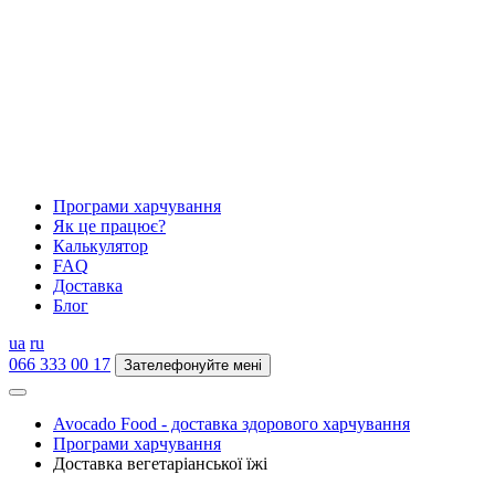
Програми харчування
Як це працює?
Калькулятор
FAQ
Доставка
Блог
ua
ru
066 333 00 17
Зателефонуйте мені
Avocado Food - доставка здорового харчування
Програми харчування
Доставка вегетаріанської їжі