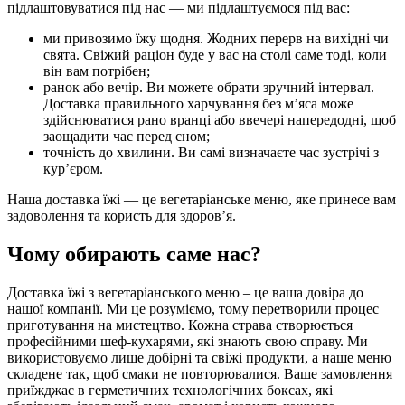
підлаштовуватися під нас — ми підлаштуємося під вас:
ми привозимо їжу щодня. Жодних перерв на вихідні чи
свята. Свіжий раціон буде у вас на столі саме тоді, коли
він вам потрібен;
ранок або вечір. Ви можете обрати зручний інтервал.
Доставка правильного харчування без м’яса може
здійснюватися рано вранці або ввечері напередодні, щоб
заощадити час перед сном;
точність до хвилини. Ви самі визначаєте час зустрічі з
кур’єром.
Наша доставка їжі — це вегетаріанське меню, яке принесе вам
задоволення та користь для здоров’я.
Чому обирають саме нас?
Доставка їжі з вегетаріанського меню – це ваша довіра до
нашої компанії. Ми це розуміємо, тому перетворили процес
приготування на мистецтво. Кожна страва створюється
професійними шеф-кухарями, які знають свою справу. Ми
використовуємо лише добірні та свіжі продукти, а наше меню
складене так, щоб смаки не повторювалися. Ваше замовлення
приїжджає в герметичних технологічних боксах, які