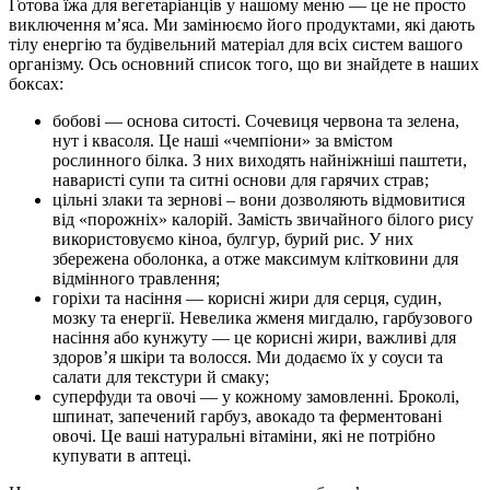
Готова їжа для вегетаріанців у нашому меню — це не просто
виключення м’яса. Ми замінюємо його продуктами, які дають
тілу енергію та будівельний матеріал для всіх систем вашого
організму. Ось основний список того, що ви знайдете в наших
боксах:
бобові — основа ситості. Сочевиця червона та зелена,
нут і квасоля. Це наші «чемпіони» за вмістом
рослинного білка. З них виходять найніжніші паштети,
наваристі супи та ситні основи для гарячих страв;
цільні злаки та зернові – вони дозволяють відмовитися
від «порожніх» калорій. Замість звичайного білого рису
використовуємо кіноа, булгур, бурий рис. У них
збережена оболонка, а отже максимум клітковини для
відмінного травлення;
горіхи та насіння — корисні жири для серця, судин,
мозку та енергії. Невелика жменя мигдалю, гарбузового
насіння або кунжуту — це корисні жири, важливі для
здоров’я шкіри та волосся. Ми додаємо їх у соуси та
салати для текстури й смаку;
суперфуди та овочі — у кожному замовленні. Броколі,
шпинат, запечений гарбуз, авокадо та ферментовані
овочі. Це ваші натуральні вітаміни, які не потрібно
купувати в аптеці.