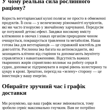
У чому реальна сила рослинного
раціону?
Користь вегетаріанської кухні полягає не просто в обмеженні
продуктів. Її сила — у величезному різноманітті нутрієнтів,
які ми часто ігноруємо у звичайному харчуванні. Передусім
це потужний детокс-ефект. Завдяки високому вмісту
клітковини в овочах і злаках організм природним чином
очищується, покращується травлення та метаболізм. Наша
готова їжа для вегетаріанців — це справжній коктейль для
довголіття. Рослинна їжа багата на антиоксиданти, які
захищають клітини від старіння та допомагають імунітету
справлятися з навантаженнями. Відсутність важких
тваринних жирів сприятливо впливає на роботу серця й
судин, допомагає підтримувати в нормі рівень холестерину та
цукру в крові. Зрештою, перехід на «зелену» сторону — це
інвестиція у вашу енергію.
Обирайте зручний час і графік
доставки
Ми розуміємо, що ваш графік може змінюватися, тому
зробили сервіс максимально гнучким. Вам не потрібно