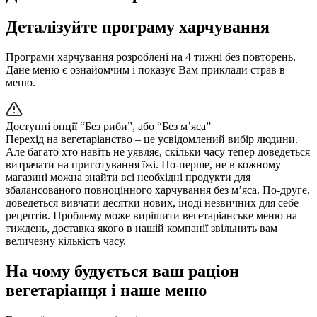
Деталізуйте програму харчування
Програми харчування розроблені на 4 тижні без повторень.
Дане меню є ознайомчим і показує Вам приклади страв в
меню.
Доступні опції “Без риби”, або “Без м’яса”
Перехід на вегетаріанство – це усвідомлений вибір людини.
Але багато хто навіть не уявляє, скільки часу тепер доведеться
витрачати на приготування їжі. По-перше, не в кожному
магазині можна знайти всі необхідні продукти для
збалансованого повноцінного харчування без м’яса. По-друге,
доведеться вивчати десятки нових, іноді незвичних для себе
рецептів. Проблему може вирішити вегетаріанське меню на
тиждень, доставка якого в нашій компанії звільнить вам
величезну кількість часу.
На чому будується ваш раціон
вегетаріанця і наше меню