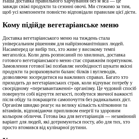
Наша доставка правильного харчування без м’яса — це
завжди свіжі продукти та сезонні овочі. Ми стежимо за тим,
щоб усі компоненти повністю відповідали правилам цієї дієти.
Кому підійде вегетаріанське меню
Доставка вегетаріанського меню на тиждень стала
універсальним рішенням для найрізноманітніших людей.
Насамперед це вибір тих, хто живе у високому темпі
мегаполіса. Коли день розписаний по хвилинах, доставка
готового вегетаріанського меню стає справжнім порятунком.
Замовлення готової їжі позбавляє необхідності шукати якісні
продукти та розраховувати баланс білків і вуглеводів,
дозволяючи зосередитися на важливих справах. Багато хто
приходить до вегетаріанських страв, коли відчуває потребу у
своєрідному «перезавантаженні» організму. Це чудовий спосіб
повернути собі відчуття легкості, позбутися звичної важкості
після обіду та покращити самопочуття без радикальних дієт.
Організм швидко реагує на велику кількість клітковини та
вітамінів, відповідаючи припливом енергії та здоровим
кольором обличчя. Готова їжа для вегетаріанців — незамінний
варіант для людей, які дотримуються посту, або для тих, хто
просто втомився від кулінарної рутини.