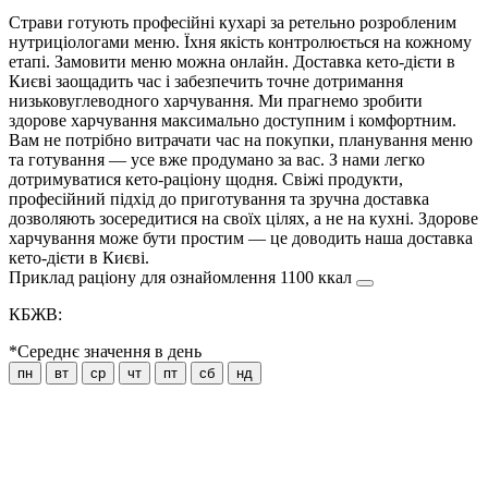
Страви готують професійні кухарі за ретельно розробленим
нутриціологами меню. Їхня якість контролюється на кожному
етапі. Замовити меню можна онлайн. Доставка кето-дієти в
Києві заощадить час і забезпечить точне дотримання
низьковуглеводного харчування. Ми прагнемо зробити
здорове харчування максимально доступним і комфортним.
Вам не потрібно витрачати час на покупки, планування меню
та готування — усе вже продумано за вас. З нами легко
дотримуватися кето-раціону щодня. Свіжі продукти,
професійний підхід до приготування та зручна доставка
дозволяють зосередитися на своїх цілях, а не на кухні. Здорове
харчування може бути простим — це доводить наша доставка
кето-дієти в Києві.
Приклад раціону для ознайомлення 1100 ккал
КБЖВ:
*Середнє значення в день
пн
вт
ср
чт
пт
сб
нд