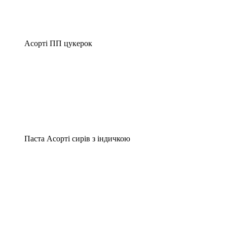
Асорті ПП цукерок
Паста Асорті сирів з індичкою