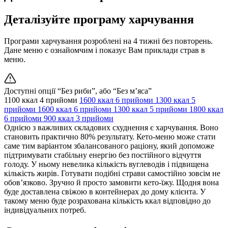
Деталізуйте програму харчування
Програми харчування розроблені на 4 тижні без повторень.
Дане меню є ознайомчим і показує Вам приклади страв в
меню.
Доступні опції “Без риби”, або “Без м’яса”
1100 ккал
4 прийоми
1600 ккал
6 прийоми
1300 ккал
5
прийоми
1600 ккал
6 прийоми
1300 ккал
5 прийоми
1800 ккал
6 прийоми
900 ккал
3 прийоми
Однією з важливих складових схуднення є харчування. Воно
становить практично 80% результату. Кето-меню може стати
саме тим варіантом збалансованого раціону, який допоможе
підтримувати стабільну енергію без постійного відчуття
голоду. У ньому невелика кількість вуглеводів і підвищена
кількість жирів. Готувати подібні страви самостійно зовсім не
обов’язково. Зручно й просто замовити кето-їжу. Щодня вона
буде доставлена свіжою в контейнерах до дому клієнта. У
такому меню буде розрахована кількість ккал відповідно до
індивідуальних потреб.