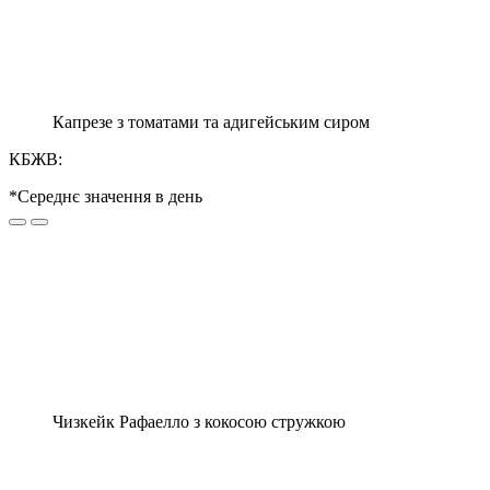
Капрезе з томатами та адигейським сиром
КБЖВ:
*Середнє значення в день
Чизкейк Рафаелло з кокосою стружкою