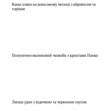
Каша лляна на кокосовому молоці з абрикосом та
горіхом
Полунично-малиновий чизкейк з крихтами Панко
Лапша удон з індичкою та червоним соусом