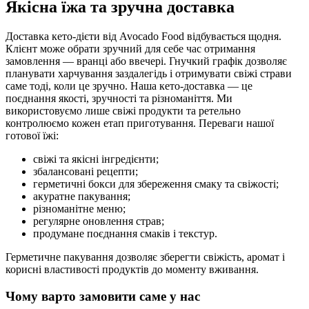
Якісна їжа та зручна доставка
Доставка кето-дієти від Avocado Food відбувається щодня.
Клієнт може обрати зручний для себе час отримання
замовлення — вранці або ввечері. Гнучкий графік дозволяє
планувати харчування заздалегідь і отримувати свіжі страви
саме тоді, коли це зручно. Наша кето-доставка — це
поєднання якості, зручності та різноманіття. Ми
використовуємо лише свіжі продукти та ретельно
контролюємо кожен етап приготування. Переваги нашої
готової їжі:
свіжі та якісні інгредієнти;
збалансовані рецепти;
герметичні бокси для збереження смаку та свіжості;
акуратне пакування;
різноманітне меню;
регулярне оновлення страв;
продумане поєднання смаків і текстур.
Герметичне пакування дозволяє зберегти свіжість, аромат і
корисні властивості продуктів до моменту вживання.
Чому варто замовити саме у нас