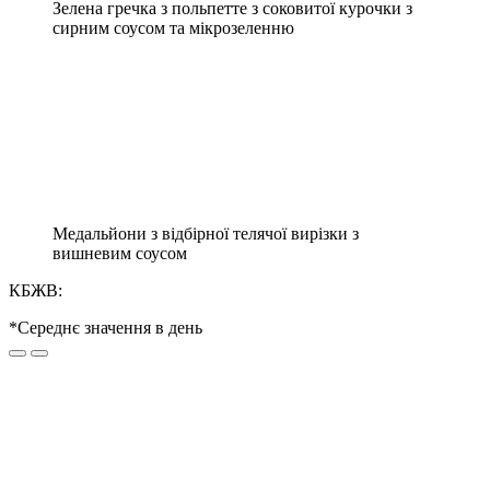
Зелена гречка з польпетте з соковитої курочки з
сирним соусом та мікрозеленню
Медальйони з відбірної телячої вирізки з
вишневим соусом
КБЖВ:
*Середнє значення в день