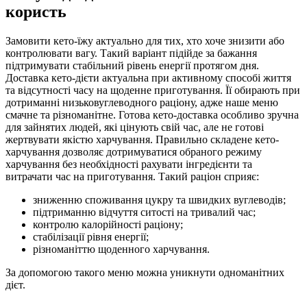
користь
Замовити кето-їжу актуально для тих, хто хоче знизити або
контролювати вагу. Такий варіант підійде за бажання
підтримувати стабільний рівень енергії протягом дня.
Доставка кето-дієти актуальна при активному способі життя
та відсутності часу на щоденне приготування. Її обирають при
дотриманні низьковуглеводного раціону, адже наше меню
смачне та різноманітне. Готова кето-доставка особливо зручна
для зайнятих людей, які цінують свій час, але не готові
жертвувати якістю харчування. Правильно складене кето-
харчування дозволяє дотримуватися обраного режиму
харчування без необхідності рахувати інгредієнти та
витрачати час на приготування. Такий раціон сприяє:
зниженню споживання цукру та швидких вуглеводів;
підтриманню відчуття ситості на тривалий час;
контролю калорійності раціону;
стабілізації рівня енергії;
різноманіттю щоденного харчування.
За допомогою такого меню можна уникнути одноманітних
дієт.