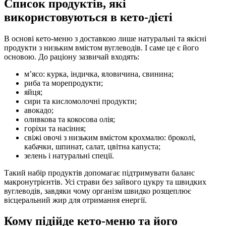
Список продуктів, які
використовуються в кето-дієті
В основі кето-меню з доставкою лише натуральні та якісні
продукти з низьким вмістом вуглеводів. І саме це є його
основою. До раціону зазвичай входять:
м’ясо: курка, індичка, яловичина, свинина;
риба та морепродукти;
яйця;
сири та кисломолочні продукти;
авокадо;
оливкова та кокосова олія;
горіхи та насіння;
свіжі овочі з низьким вмістом крохмалю: броколі,
кабачки, шпинат, салат, цвітна капуста;
зелень і натуральні спеції.
Такий набір продуктів допомагає підтримувати баланс
макронутрієнтів. Усі страви без зайвого цукру та швидких
вуглеводів, завдяки чому організм швидко розщеплює
вісцеральний жир для отримання енергії.
Кому підійде кето-меню та його