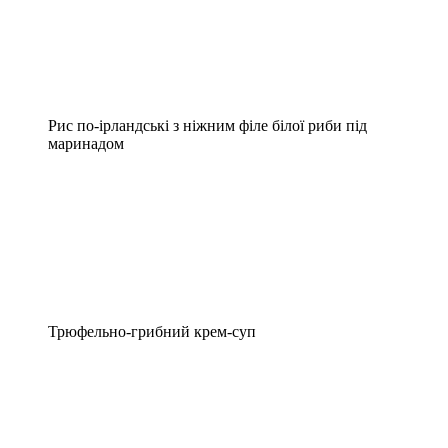
Рис по-ірландські з ніжним філе білої риби під
маринадом
Трюфельно-грибний крем-суп