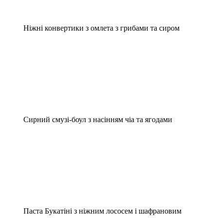
Ніжні конвертики з омлета з грибами та сиром
Сирний смузі-боул з насінням чіа та ягодами
Паста Букатіні з ніжним лососем і шафрановим