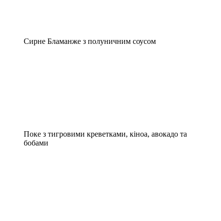
Сирне Бламанже з полуничним соусом
Поке з тигровими креветками, кіноа, авокадо та
бобами