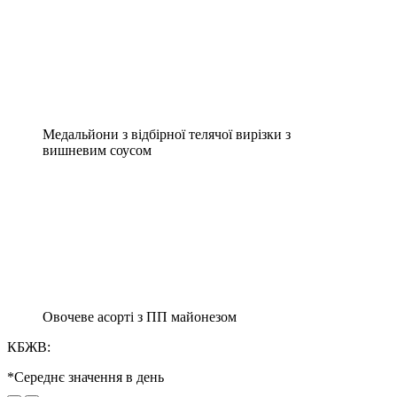
Медальйони з відбірної телячої вирізки з
вишневим соусом
Овочеве асорті з ПП майонезом
КБЖВ:
*Середнє значення в день