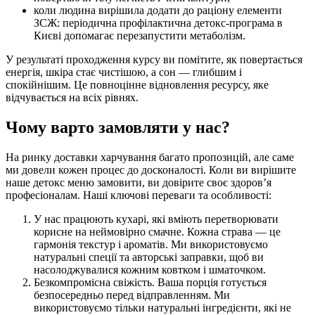
коли людина вирішила додати до раціону елементи
ЗСЖ: періодична профілактична детокс-програма в
Києві допомагає перезапустити метаболізм.
У результаті проходження курсу ви помітите, як повертається
енергія, шкіра стає чистішою, а сон — глибшим і
спокійнішим. Це повноцінне відновлення ресурсу, яке
відчувається на всіх рівнях.
Чому варто замовляти у нас?
На ринку доставки харчування багато пропозицій, але саме
ми довели кожен процес до досконалості. Коли ви вирішите
наше детокс меню замовити, ви довірите своє здоров’я
професіоналам. Наші ключові переваги та особливості:
У нас працюють кухарі, які вміють перетворювати
корисне на неймовірно смачне. Кожна страва — це
гармонія текстур і ароматів. Ми використовуємо
натуральні спеції та авторські заправки, щоб ви
насолоджувалися кожним ковтком і шматочком.
Безкомпромісна свіжість. Ваша порція готується
безпосередньо перед відправленням. Ми
використовуємо тільки натуральні інгредієнти, які не