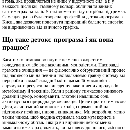
втома, яка проявляється не лише у відсутності сил, а й у
важкості після їжі, тьмяному кольорі обличчя та зайвих
сантиметрах на талії. У такі моменти тілу потрібна підтримка.
Саме для цього була створена професійна детокс-програма в
Києві, яка дозволяє повернути природний баланс та енергію,
не відриваючись від звичного графіка.
Що таке детокс-програма і як вона
працює?
Багато хто помилково плутає це меню з жорстким
голодуванням або виснажливими монодієтами. Насправді
грамотне очищення — це фізіологічно обґрунтований процес,
під час якого ми на певний час звільняємо травну систему від
переробки важкої складної їжі та даємо їй можливість
спрямувати ресурси на виведення накопичених продуктів
метаболізму й токсинів. Коли з раціону тимчасово зникають
доданий цукор, консерванти, глютен і надлишок солі,
активізується природна детоксикація. Це не просто тимчасова
дієта, а системний комплекс заходів, спрямований на
підтримку печінки, нирок і кишківника. Ми розробили меню
таким чином, щоб людина отримала максимум користі в
мінімальному об’ємі. І якщо ви вирішили детокс меню
замовити вже зараз, значить, ви на шляху до нового, якісного