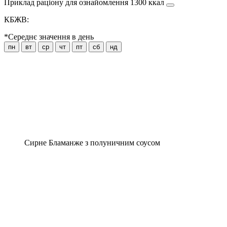
Приклад раціону для ознайомлення 1300 ккал
КБЖВ:
*Середнє значення в день
пн
вт
ср
чт
пт
сб
нд
Сирне Бламанже з полуничним соусом