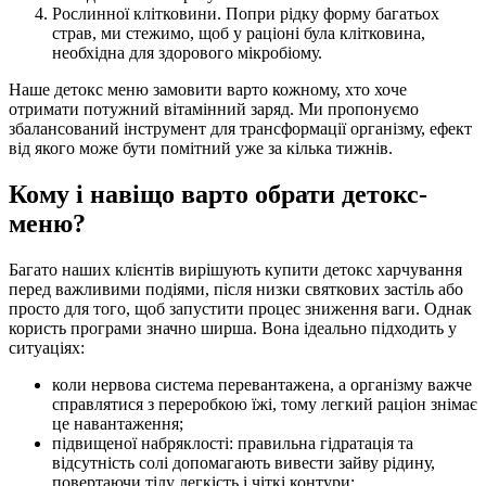
Рослинної клітковини. Попри рідку форму багатьох
страв, ми стежимо, щоб у раціоні була клітковина,
необхідна для здорового мікробіому.
Наше детокс меню замовити варто кожному, хто хоче
отримати потужний вітамінний заряд. Ми пропонуємо
збалансований інструмент для трансформації організму, ефект
від якого може бути помітний уже за кілька тижнів.
Кому і навіщо варто обрати детокс-
меню?
Багато наших клієнтів вирішують купити детокс харчування
перед важливими подіями, після низки святкових застіль або
просто для того, щоб запустити процес зниження ваги. Однак
користь програми значно ширша. Вона ідеально підходить у
ситуаціях:
коли нервова система перевантажена, а організму важче
справлятися з переробкою їжі, тому легкий раціон знімає
це навантаження;
підвищеної набряклості: правильна гідратація та
відсутність солі допомагають вивести зайву рідину,
повертаючи тілу легкість і чіткі контури;