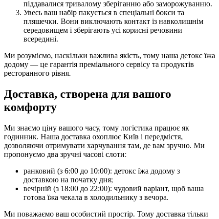
піддавалися тривалому зберіганню або заморожуванню.
Увесь ваш набір пакується в спеціальні бокси та
пляшечки. Вони виключають контакт із навколишнім
середовищем і зберігають усі корисні речовини
всередині.
Ми розуміємо, наскільки важлива якість, тому наша детокс їжа
додому — це гарантія преміального сервісу та продуктів
ресторанного рівня.
Доставка, створена для вашого
комфорту
Ми знаємо ціну вашого часу, тому логістика працює як
годинник. Наша доставка охоплює Київ і передмістя,
дозволяючи отримувати харчування там, де вам зручно. Ми
пропонуємо два зручні часові слоти:
ранковий (з 6:00 до 10:00): детокс їжа додому з
доставкою на початку дня;
вечірній (з 18:00 до 22:00): чудовий варіант, щоб ваша
готова їжа чекала в холодильнику з вечора.
Ми поважаємо ваш особистий простір. Тому доставка тільки