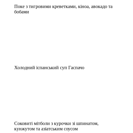
Поке з тигровими креветками, кіноа, авокадо та
бобами
Холодний іспанський суп Гаспачо
Соковиті мітболи з курочки зі шпинатом,
кунжутом та азіатським соусом