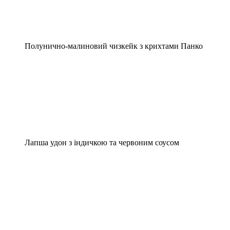
Полунично-малиновий чизкейк з крихтами Панко
Лапша удон з індичкою та червоним соусом