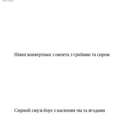
Ніжні конвертики з омлета з грибами та сиром
Сирний смузі-боул з насінням чіа та ягодами