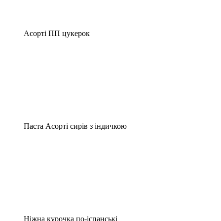
Асорті ПП цукерок
Паста Асорті сирів з індичкою
Ніжна курочка по-іспанські