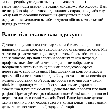
за попереднім узгодженням: кур’єр може залишити
замовлення біля дверей, передати консьєржу або охороні. Вам
не потрібно відволікатися від важливих справ, нарад або сну.
Усі деталі та особливі побажання фіксуються під час
оформлення замовлення, забезпечуючи дійсно комплексний
підхід до сервісу.
Ваше тіло скаже вам «дякую»
Детокс харчування купити варто хоча б тому, що це перший і
найважливіший крок до усвідомленого ставлення до себе. Ми
часто витрачаємо час на догляд за автомобілем або технікою,
але забуваємо, що наш власний організм також потребує
профілактики. Звичайна чиста вода — це добре, але в
поєднанні з нутритивно щільними продуктами ефект
перевершує всі очікування. Наш щоденний контроль якості
присутній на всіх етапах: від вибору постачальника овочів до
моменту доставки кур’єром, що робить нас лідером у своїй
ніші. Ми пропонуємо новий стиль життя, де здоров’я та
смачна їжа йдуть пліч-о-пліч. Дозвольте нам подбати про ваш
раціон! Приєднуйтеся до спільноти людей, які вже оцінили всі
переваги життя в стилі Avocado Food. Ваше ідеальне детокс
харчування купити можна всього в кілька кліків, і завтрашній
день стане початком нової, здорової історії.