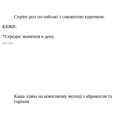
Спрінг-рол по-тайські з соковитою курочкою
КБЖВ:
*Середнє значення в день
Каша лляна на кокосовому молоці з абрикосом та
горіхом