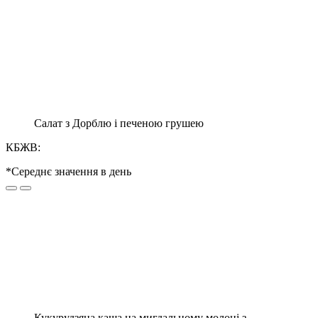
Салат з Дорблю і печеною грушею
КБЖВ:
*Середнє значення в день
Кукурудзяна каша на мигдальному молоці з