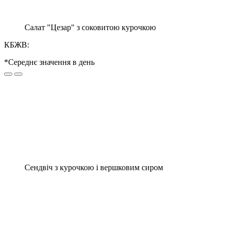
Салат "Цезар" з соковитою курочкою
КБЖВ:
*Середнє значення в день
Сендвіч з курочкою і вершковим сиром