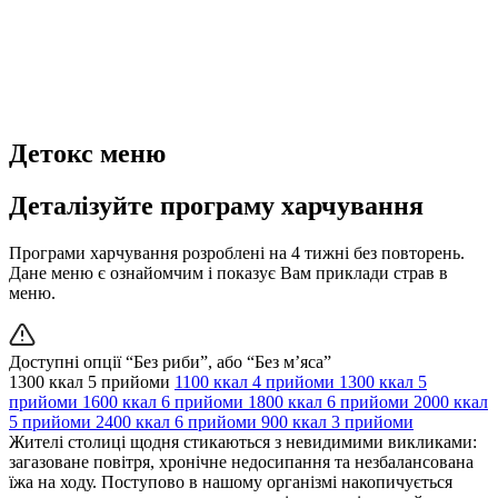
Детокс меню
Деталізуйте програму харчування
Програми харчування розроблені на 4 тижні без повторень.
Дане меню є ознайомчим і показує Вам приклади страв в
меню.
Доступні опції “Без риби”, або “Без м’яса”
1300 ккал
5 прийоми
1100 ккал
4 прийоми
1300 ккал
5
прийоми
1600 ккал
6 прийоми
1800 ккал
6 прийоми
2000 ккал
5 прийоми
2400 ккал
6 прийоми
900 ккал
3 прийоми
Жителі столиці щодня стикаються з невидимими викликами:
загазоване повітря, хронічне недосипання та незбалансована
їжа на ходу. Поступово в нашому організмі накопичується