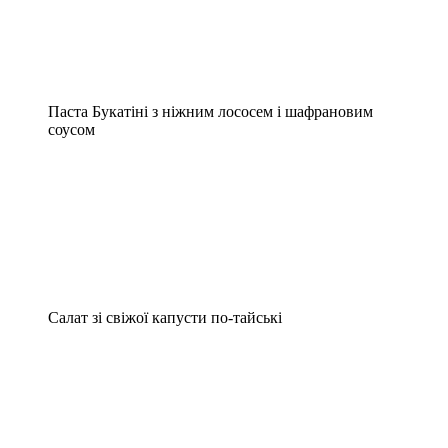
Паста Букатіні з ніжним лососем і шафрановим
соусом
Салат зі свіжої капусти по-тайські