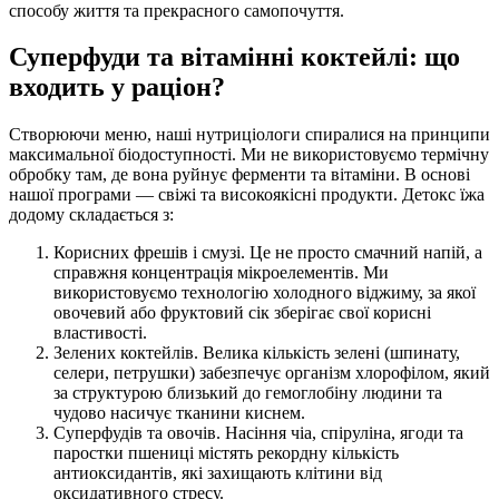
способу життя та прекрасного самопочуття.
Суперфуди та вітамінні коктейлі: що
входить у раціон?
Створюючи меню, наші нутриціологи спиралися на принципи
максимальної біодоступності. Ми не використовуємо термічну
обробку там, де вона руйнує ферменти та вітаміни. В основі
нашої програми — свіжі та високоякісні продукти. Детокс їжа
додому складається з:
Корисних фрешів і смузі. Це не просто смачний напій, а
справжня концентрація мікроелементів. Ми
використовуємо технологію холодного віджиму, за якої
овочевий або фруктовий сік зберігає свої корисні
властивості.
Зелених коктейлів. Велика кількість зелені (шпинату,
селери, петрушки) забезпечує організм хлорофілом, який
за структурою близький до гемоглобіну людини та
чудово насичує тканини киснем.
Суперфудів та овочів. Насіння чіа, спіруліна, ягоди та
паростки пшениці містять рекордну кількість
антиоксидантів, які захищають клітини від
оксидативного стресу.