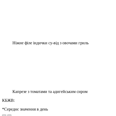
Ніжне філе індички су-від з овочами гриль
Капрезе з томатами та адигейським сиром
КБЖВ:
*Середнє значення в день