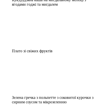
ягодами годжі та мигдалем
Плато зі свіжих фруктів
Зелена гречка з польпетте з соковитої курочки з
сирним соусом та мікрозеленню