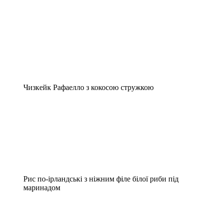
Чизкейк Рафаелло з кокосою стружкою
Рис по-ірландські з ніжним філе білої риби під
маринадом