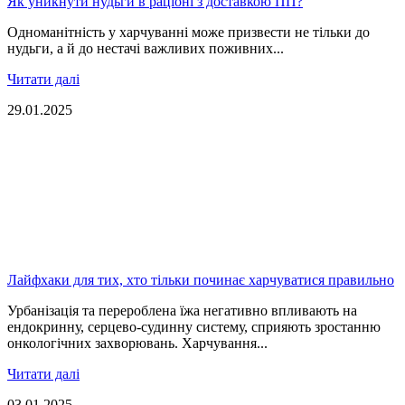
Як уникнути нудьги в раціоні з доставкою ПП?
Одноманітність у харчуванні може призвести не тільки до
нудьги, а й до нестачі важливих поживних...
Читати далі
29.01.2025
Лайфхаки для тих, хто тільки починає харчуватися правильно
Урбанізація та перероблена їжа негативно впливають на
ендокринну, серцево-судинну систему, сприяють зростанню
онкологічних захворювань. Харчування...
Читати далі
03.01.2025