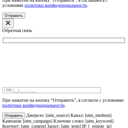
При нажатии на кнопку “Отправить”, я соглашаюсь с
условиями
политики конфиденциальности
.
Отправить
Обратная связь
При нажатии на кнопку “Отправить”, я согласен с условиями
политики конфиденциальности
.
Джерело: [utm_source] Канал: [utm_medium]
Отправить
Кампанія: [utm_campaign] Ключове слово: [utm_keyword]
Контент: [utm_content] Запит: [utm_term] IP: [_remote_ip]