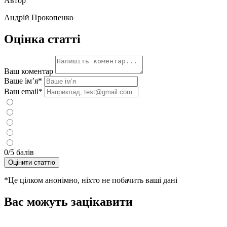
Автор
Андрій Прокопенко
Оцінка статті
Ваш коментар
Ваше ім’я
*
Ваш email
*
0
/5 балів
Оцінити статтю
*Це цілком анонімно, ніхто не побачить ваші дані
Вас можуть зацікавити