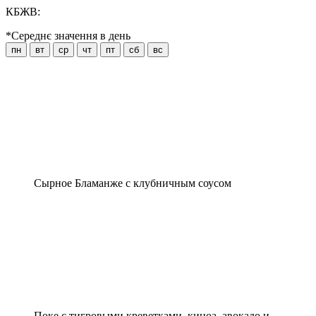
КБЖВ:
*Середнє значення в день
пн
вт
ср
чт
пт
сб
вс
Сырное Бламанже с клубничным соусом
Поке с тигровыми креветками, киноа, авокадо и