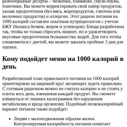
разнообразные десерты – чизкейки, бламанже, смузи-боулы,
блинчики. Вы можете корректировать свой набор продуктов,
указав предпочтения (без мяса, морепродуктов, глютена или
молочных продуктов) и аллергии. Этот рацион питания на
1000 калорий составлен опытным нутрициологом с учетом
БЖУ (баланса белков, жиров и углеводов). Блюда разработаны
так, чтобы не только сбросить лишнее, но и удовлетворить
вкусовые предпочтения большинства людей. Для того чтобы
ознакомиться с диетой, вы можете заказать пробные 3 дня для
оценки.
Кому подойдет меню на 1000 калорий в
день
Разработанный план правильного питания на 1000 калорий
ориентирован на широкий круг желающих худеть правильно.
С готовым рационом можно не считать калории и не стоять у
плиты весь день, взвешивая каждый продукт. Вы сможете
избавиться от лишних килограммов без нарушения
метаболизма и вреда организму. Подобный низкокалорийный
вариант питания также подойдет:
Людям с малоподвижным образом жизни.
Контролируемая калорийность питания помогает