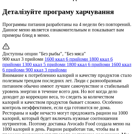
Деталізуйте програму харчування
Программы питания разработаны на 4 недели без повторений.
Данное меню является ознакомительным и показывает вам
примеры блюд в меню.
Доступны опции "Без рыбы", "Без мяса"
900 ккал
3 прийоми
1600 ккал
6 прийоми
1800 ккал
6
прийоми
1300 ккал
5 прийоми
1800 ккал
6 прийоми
1600 ккал
6 прийоми
900 ккал
3 прийоми
Внимание к потреблению калорий и качеству продуктов стало
полезным трендом последних лет. Люди с разнообразным
питанием обычно имеют лучшее самочувствие и стабильный
уровень энергии в течение всего дня. Но вот когда дело
доходит до коррекции веса, то следить за количеством
калорий и качеством продуктов бывает сложно. Особенно
контроль неэффективен, если еда готовится не дома.
Рестораны и кафе нечасто могут предложить рацион на 1000
калорий, который будет включать нужные соотношения
нутриентов. Поэтому доставка Avocado Food создала меню на
1000 калорий в день. Рацион разработан так, чтобы вы в