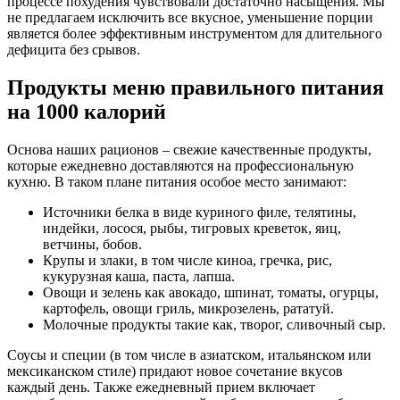
процессе похудения чувствовали достаточно насыщения. Мы
не предлагаем исключить все вкусное, уменьшение порции
является более эффективным инструментом для длительного
дефицита без срывов.
Продукты меню правильного питания
на 1000 калорий
Основа наших рационов – свежие качественные продукты,
которые ежедневно доставляются на профессиональную
кухню. В таком плане питания особое место занимают:
Источники белка в виде куриного филе, телятины,
индейки, лосося, рыбы, тигровых креветок, яиц,
ветчины, бобов.
Крупы и злаки, в том числе киноа, гречка, рис,
кукурузная каша, паста, лапша.
Овощи и зелень как авокадо, шпинат, томаты, огурцы,
картофель, овощи гриль, микрозелень, рататуй.
Молочные продукты такие как, творог, сливочный сыр.
Соусы и специи (в том числе в азиатском, итальянском или
мексиканском стиле) придают новое сочетание вкусов
каждый день. Также ежедневный прием включает