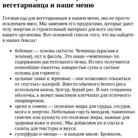
вегетарианца и наше меню
Готовая еда для вегетарианцев в нашем меню, мы не просто
исключаем мясо. Мы заменяем его продуктами, которые дают
телу энергию и строительный материал для всех систем
вашего организма. Вот основной список того, что вы найдете
в наших боксах:
бобовые — основа сытости. Чечевица (красная и
зеленая), нут и фасоль. Это наши «чемпионы» по
содержанию растительного белка. Из них получаются
нежнейшие паштеты, наваристые супы и сытные
основы для горячего;
цельные злаки и зерновые – они позволяют отказаться
от «пустых» калорий. Вместо обычного белого риса
используем киноа, булгур, бурый рис. В них сохранена
оболочка, а значит максимум клетчатки для отличного
пищеварения;
орехи и семена — полезные жиры для сердца, сосудов,
мозга и энергии. Небольшая горсть миндаля, тыквенных
семечек или кунжута это полезные жиры, важные для
здоровья кожи и волос. Мы добавляем их в соусы и
салаты для текстуры и вкуса;
суперфуды и овощи — в каждом заказе. Брокколи,