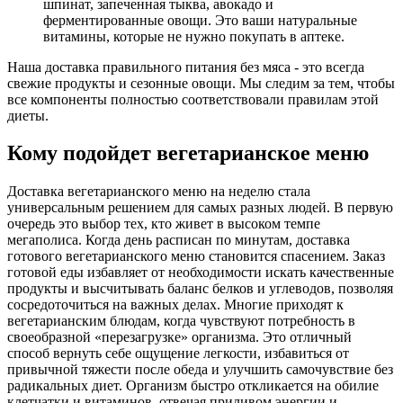
шпинат, запеченная тыква, авокадо и
ферментированные овощи. Это ваши натуральные
витамины, которые не нужно покупать в аптеке.
Наша доставка правильного питания без мяса - это всегда
свежие продукты и сезонные овощи. Мы следим за тем, чтобы
все компоненты полностью соответствовали правилам этой
диеты.
Кому подойдет вегетарианское меню
Доставка вегетарианского меню на неделю стала
универсальным решением для самых разных людей. В первую
очередь это выбор тех, кто живет в высоком темпе
мегаполиса. Когда день расписан по минутам, доставка
готового вегетарианского меню становится спасением. Заказ
готовой еды избавляет от необходимости искать качественные
продукты и высчитывать баланс белков и углеводов, позволяя
сосредоточиться на важных делах. Многие приходят к
вегетарианским блюдам, когда чувствуют потребность в
своеобразной «перезагрузке» организма. Это отличный
способ вернуть себе ощущение легкости, избавиться от
привычной тяжести после обеда и улучшить самочувствие без
радикальных диет. Организм быстро откликается на обилие
клетчатки и витаминов, отвечая приливом энергии и