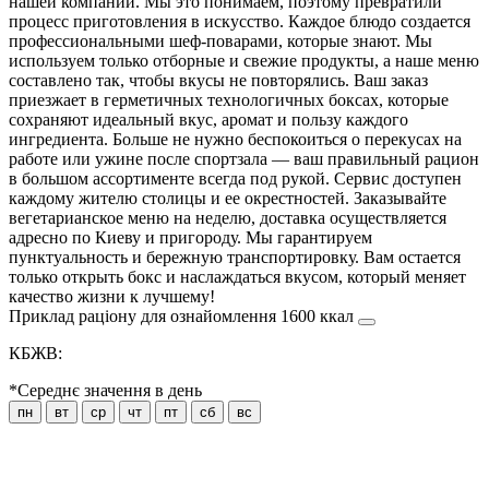
нашей компании. Мы это понимаем, поэтому превратили
процесс приготовления в искусство. Каждое блюдо создается
профессиональными шеф-поварами, которые знают. Мы
используем только отборные и свежие продукты, а наше меню
составлено так, чтобы вкусы не повторялись. Ваш заказ
приезжает в герметичных технологичных боксах, которые
сохраняют идеальный вкус, аромат и пользу каждого
ингредиента. Больше не нужно беспокоиться о перекусах на
работе или ужине после спортзала — ваш правильный рацион
в большом ассортименте всегда под рукой. Сервис доступен
каждому жителю столицы и ее окрестностей. Заказывайте
вегетарианское меню на неделю, доставка осуществляется
адресно по Киеву и пригороду. Мы гарантируем
пунктуальность и бережную транспортировку. Вам остается
только открыть бокс и наслаждаться вкусом, который меняет
качество жизни к лучшему!
Приклад раціону для ознайомлення 1600 ккал
КБЖВ:
*Середнє значення в день
пн
вт
ср
чт
пт
сб
вс