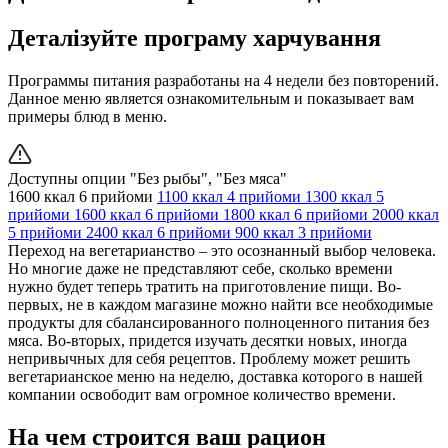
Деталізуйте програму харчування
Программы питания разработаны на 4 недели без повторений.
Данное меню является ознакомительным и показывает вам
примеры блюд в меню.
Доступны опции "Без рыбы", "Без мяса"
1600 ккал
6 прийоми
1100 ккал
4 прийоми
1300 ккал
5
прийоми
1600 ккал
6 прийоми
1800 ккал
6 прийоми
2000 ккал
5 прийоми
2400 ккал
6 прийоми
900 ккал
3 прийоми
Переход на вегетарианство – это осознанный выбор человека.
Но многие даже не представляют себе, сколько времени
нужно будет теперь тратить на приготовление пищи. Во-
первых, не в каждом магазине можно найти все необходимые
продукты для сбалансированного полноценного питания без
мяса. Во-вторых, придется изучать десятки новых, иногда
непривычных для себя рецептов. Проблему может решить
вегетарианское меню на неделю, доставка которого в нашей
компании освободит вам огромное количество времени.
На чем строится ваш рацион