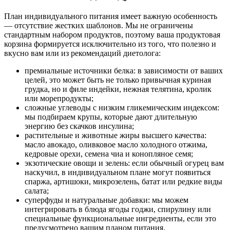
План индивидуального питания имеет важную особенность
— отсутствие жестких шаблонов. Мы не ограничены
стандартным набором продуктов, поэтому ваша продуктовая
корзина формируется исключительно из того, что полезно и
вкусно вам или из рекомендаций диетолога:
премиальные источники белка: в зависимости от ваших
целей, это может быть не только привычная куриная
грудка, но и филе индейки, нежная телятина, кролик
или морепродукты;
сложные углеводы с низким гликемическим индексом:
мы подбираем крупы, которые дают длительную
энергию без скачков инсулина;
растительные и животные жиры высшего качества:
масло авокадо, оливковое масло холодного отжима,
кедровые орехи, семена чиа и конопляное семя;
экзотические овощи и зелень: если обычный огурец вам
наскучил, в индивидуальном плане могут появиться
спаржа, артишоки, микрозелень, батат или редкие виды
салата;
суперфуды и натуральные добавки: мы можем
интегрировать в блюда ягоды годжи, спирулину или
специальные функциональные ингредиенты, если это
предусмотрено вашим планом питания.