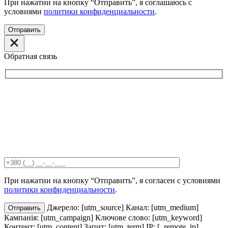
При нажатии на кнопку “Отправить”, я соглашаюсь с
условиями
политики конфиденциальности
.
Отправить
Обратная связь
При нажатии на кнопку “Отправить”, я согласен с условиями
политики конфиденциальности
.
Джерело: [utm_source] Канал: [utm_medium]
Отправить
Кампанія: [utm_campaign] Ключове слово: [utm_keyword]
Контент: [utm_content] Запит: [utm_term] IP: [_remote_ip]